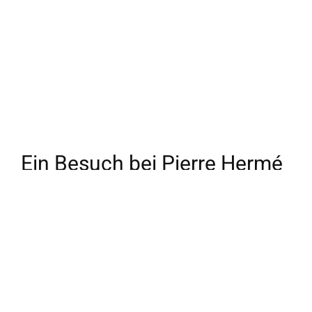
Ein Besuch bei Pierre Hermé
in Paris brachte den Stein ins
Rollen – oder woher kommt
die Sehnsucht nach einer
eigenen Patisserie.