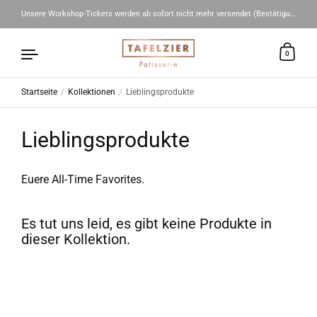
Unsere Workshop-Tickets werden ab sofort nicht mehr versendet (Bestätigungs-Mail = E-Ticket) 🤍
0
Startseite
/
Kollektionen
/
Lieblingsprodukte
Zum Inhalt springen
Lieblingsprodukte
Euere All-Time Favorites.
Es tut uns leid, es gibt keine Produkte in
dieser Kollektion.