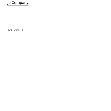
jb Company
FOLLOW US
Facebook
Instagram
Urheberrecht © 2026
Tafelzier Patisserie